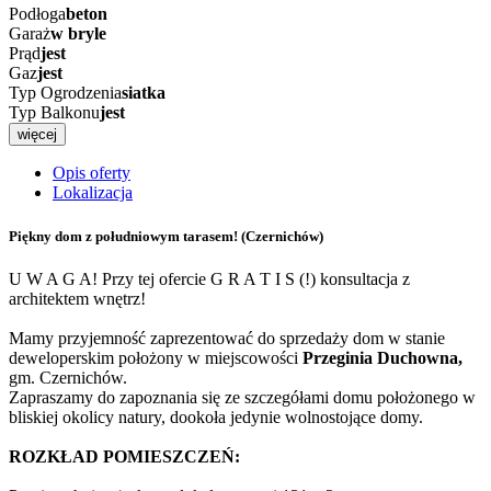
Podłoga
beton
Garaż
w bryle
Prąd
jest
Gaz
jest
Typ Ogrodzenia
siatka
Typ Balkonu
jest
więcej
Opis oferty
Lokalizacja
Piękny dom z południowym tarasem!
(Czernichów)
U W A G A! Przy tej ofercie G R A T I S (!) konsultacja z
architektem wnętrz!
Mamy przyjemność zaprezentować do sprzedaży dom w stanie
deweloperskim położony w miejscowości
Przeginia Duchowna,
gm. Czernichów.
Zapraszamy do zapoznania się ze szczegółami domu położonego w
bliskiej okolicy natury, dookoła jedynie wolnostojące domy.
ROZKŁAD POMIESZCZEŃ: