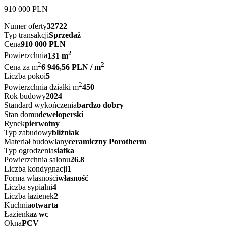
910 000
PLN
Numer oferty
32722
Typ transakcji
Sprzedaż
Cena
910 000 PLN
2
Powierzchnia
131 m
2
2
Cena za m
6 946,56 PLN / m
Liczba pokoi
5
2
Powierzchnia działki m
450
Rok budowy
2024
Standard wykończenia
bardzo dobry
Stan domu
deweloperski
Rynek
pierwotny
Typ zabudowy
bliźniak
Materiał budowlany
ceramiczny Porotherm
Typ ogrodzenia
siatka
Powierzchnia salonu
26.8
Liczba kondygnacji
1
Forma własności
własność
Liczba sypialni
4
Liczba łazienek
2
Kuchnia
otwarta
Łazienka
z wc
Okna
PCV