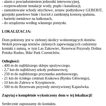
- alarm z powiadomieniem jednostki interwencyjnej,
- rozprowadzone instalacje wody, prądu i kanalizacji,
- zamontowane schody strychowe, zestaw podtynkowy GEBERIT,
grzejniki panelowe białe i kocioł z zamkniętą komorą spalania,
- barierki metalowe na balkonach,
- do urządzenia według własnego pomysłu.
LOKALIZACJA:
Dom położony jest w zielonej okolicy wolnostojących domów.
Wokół przewaga terenów zielonych zapewniających codzienny
kontakt z naturą, w tym Las Żakowiec, Rezerwat Przyrody Dolina
Potoku Rudno, Bike Park Czernichów.
Odległości:
- 400 m do najbliższego sklepu spożywczego,
- 2,7 km do najbliższej szkoły podstawowej,
- 250 m do najbliższego przystanka autobusowego,
- 21 km do ścisłego centrum Krakowa (Rynku Głównego),
- 10 km do Zalewu w Kryspinowie,
- 500 m do Rezerwatu przyrody nieożywionej Kajasówka.
Zapytaj o kompletnie wykończony dom w tej lokalizacji!
Serdecznie zapraszamy do kontaktu.