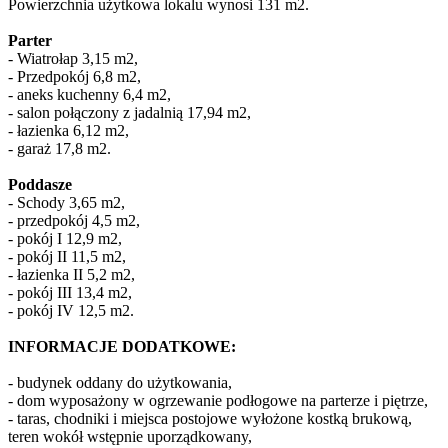
Powierzchnia użytkowa lokalu wynosi 131 m2.
Parter
- Wiatrołap 3,15 m2,
- Przedpokój 6,8 m2,
- aneks kuchenny 6,4 m2,
- salon połączony z jadalnią 17,94 m2,
- łazienka 6,12 m2,
- garaż 17,8 m2.
Poddasze
- Schody 3,65 m2,
- przedpokój 4,5 m2,
- pokój I 12,9 m2,
- pokój II 11,5 m2,
- łazienka II 5,2 m2,
- pokój III 13,4 m2,
- pokój IV 12,5 m2.
INFORMACJE DODATKOWE:
- budynek oddany do użytkowania,
- dom wyposażony w ogrzewanie podłogowe na parterze i piętrze,
- taras, chodniki i miejsca postojowe wyłożone kostką brukową,
teren wokół wstępnie uporządkowany,